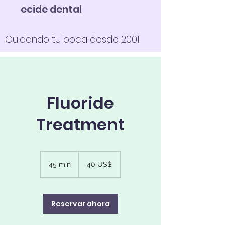
ecide dental
Cuidando tu boca desde 2001
Fluoride
Treatment
40
dólares
45 min
4
40 US$
estadounidenses
5
m
i
Reservar ahora
n